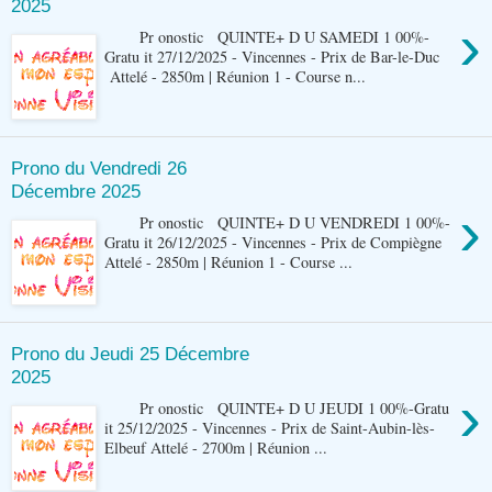
2025
›
Pr onostic QUINTE+ D U SAMEDI 1 00%-
Gratu it 27/12/2025 - Vincennes - Prix de Bar-le-Duc
Attelé - 2850m | Réunion 1 - Course n...
Prono du Vendredi 26
Décembre 2025
›
Pr onostic QUINTE+ D U VENDREDI 1 00%-
Gratu it 26/12/2025 - Vincennes - Prix de Compiègne
Attelé - 2850m | Réunion 1 - Course ...
Prono du Jeudi 25 Décembre
2025
›
Pr onostic QUINTE+ D U JEUDI 1 00%-Gratu
it 25/12/2025 - Vincennes - Prix de Saint-Aubin-lès-
Elbeuf Attelé - 2700m | Réunion ...