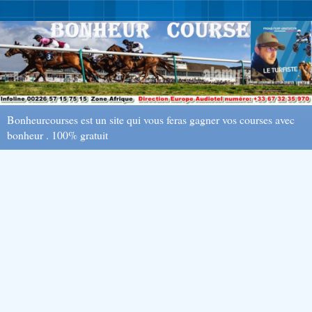
Bonheurcourses est un site qui vous feras gagner vos courses avec
bonheur . 100% gratuit