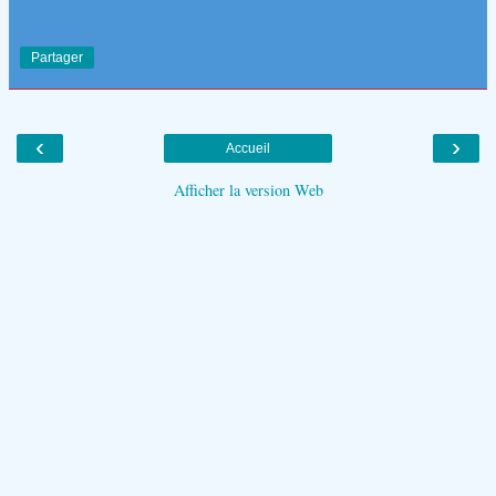
Partager
‹
›
Accueil
Afficher la version Web