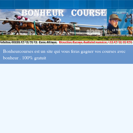
Bonheurcourses est un site qui vous feras gagner vos courses avec
bonheur . 100% gratuit