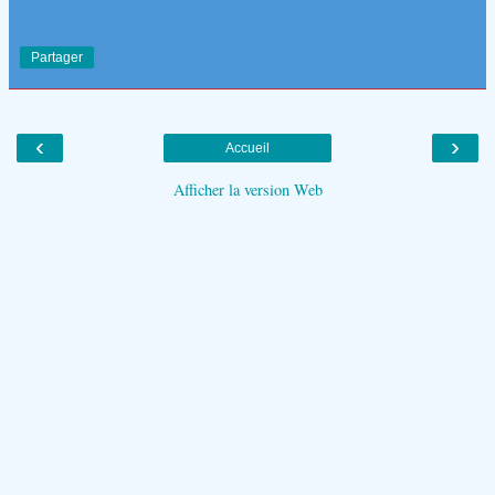
Partager
‹
›
Accueil
Afficher la version Web