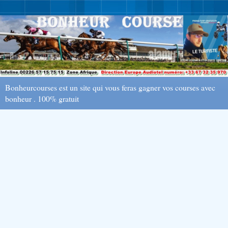
Bonheurcourses est un site qui vous feras gagner vos courses avec
bonheur . 100% gratuit