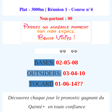
Plat - 3000m | Réunion 1 - Course n°4
Non-partant : 00
⟱⟱ ⟱⟱
BASES
:
02-05-08
OUTSIDERS:
03-04-10
TOCARD
01-06-14??
Découvrez chaque jour le pronostic gagnant du
Quinté+
en toute confiance