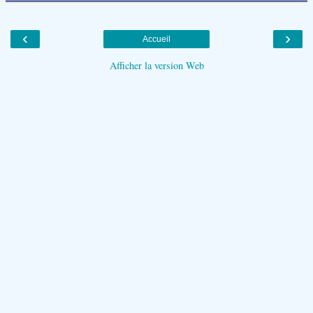
‹
›
Accueil
Afficher la version Web