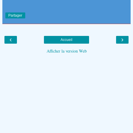
Partager
‹
›
Accueil
Afficher la version Web