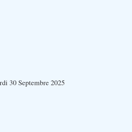
rdi 30 Septembre 2025