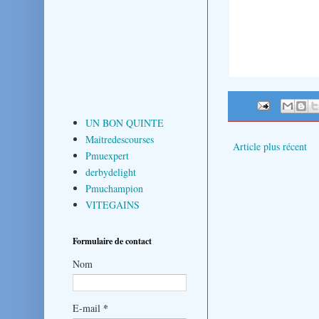
UN BON QUINTE
Maitredescourses
Article plus récent
Pmuexpert
derbydelight
Pmuchampion
VITEGAINS
Formulaire de contact
Nom
*
E-mail