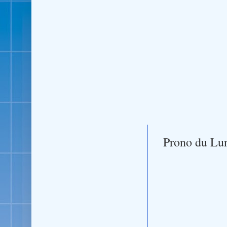
Prono du Lu