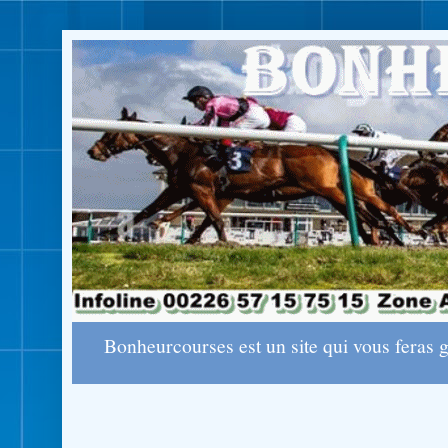
Bonheurcourses est un site qui vous feras 