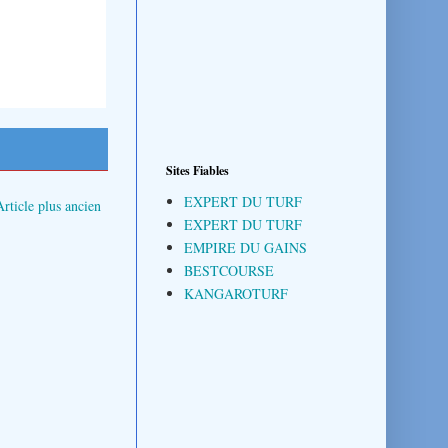
Sites Fiables
EXPERT DU TURF
Article plus ancien
EXPERT DU TURF
EMPIRE DU GAINS
BESTCOURSE
KANGAROTURF