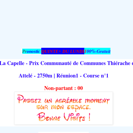
1
00%-Gratu
it
Pr
onostic
QUINTE+ D
U LUNDI
- La Capelle - Prix Communauté de Communes Thiérache
Attelé - 2750m | Réunion1 - Course n°1
Non-partant : 00