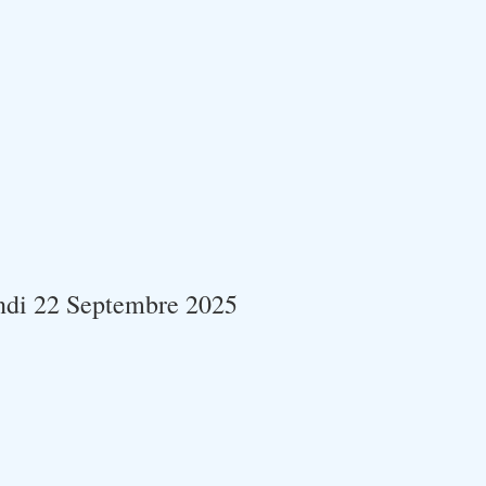
ndi 22 Septembre 2025