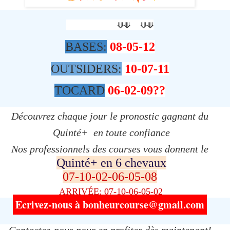
⟱⟱ ⟱⟱
BASES
:
08-05-12
OUTSIDERS:
10-07
-11
TOCARD
06-02-09??
Découvrez chaque jour le pronostic gagnant du
Quinté+
en toute confiance
Nos professionnels des courses vous donnent le
Quinté+ en 6 chevaux
07-10-02-06-05-08
ARRIVÉE: 07-10-06-05-02
Ecrivez-nous à bonheurcourse@gmail.com
Contactez-nous pour en profiter dès maintenant!