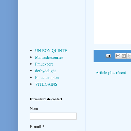
UN BON QUINTE
Maitredescourses
Pmuexpert
derbydelight
Article plus récent
Pmuchampion
VITEGAINS
Formulaire de contact
Nom
*
E-mail