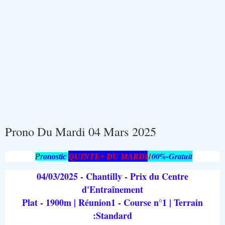
Prono Du Mardi 04 Mars 2025
1
00%-Gratu
it
Pr
onostic
QUINTE+ D
U MARDI
04/03/2025 - Chantilly - Prix du Centre
d'Entraînement
Plat - 1900m | Réunion1 - Course n°1 | Terrain
:Standard