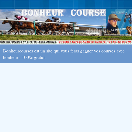
Bonheurcourses est un site qui vous feras gagner vos courses avec
bonheur . 100% gratuit