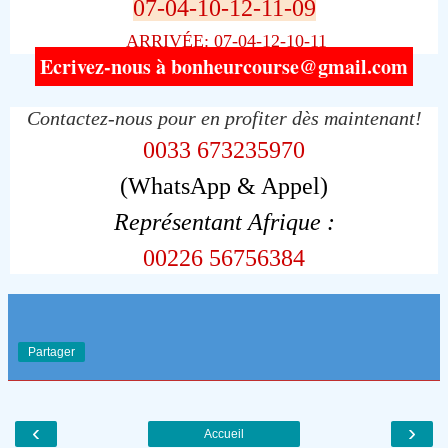
07-04-10-12-11-09
ARRIVÉE: 07-04-12-10-11
Ecrivez-nous à bonheurcourse@gmail.com
Contactez-nous pour en profiter dès maintenant!
0033 673235970
(WhatsApp & Appel)
Représentant Afrique :
00226 56756384
Partager
‹
›
Accueil